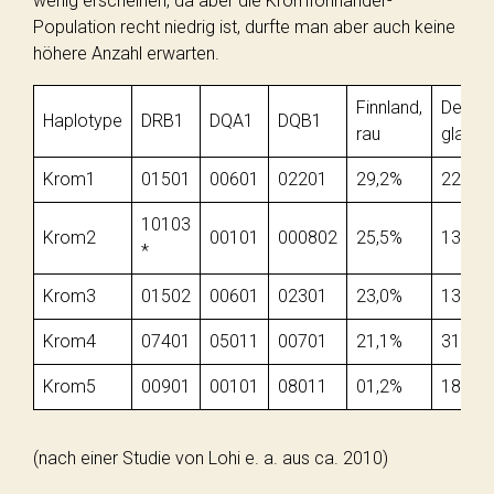
wenig erscheinen, da aber die Kromfohrländer-
Population recht niedrig ist, durfte man aber auch keine
höhere Anzahl erwarten.
Finnland,
Deutsc
Haplotype
DRB1
DQA1
DQB1
rau
glatt
Krom1
01501
00601
02201
29,2%
22,7%
10103
Krom2
00101
000802
25,5%
13,6%
*
Krom3
01502
00601
02301
23,0%
13,6%
Krom4
07401
05011
00701
21,1%
31,8%
Krom5
00901
00101
08011
01,2%
18,2%
(nach einer Studie von Lohi e. a. aus ca. 2010)