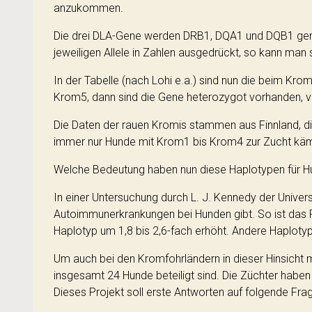
anzukommen.
Die drei DLA-Gene werden DRB1, DQA1 und DQB1 genann
jeweiligen Allele in Zahlen ausgedrückt, so kann man 
In der Tabelle (nach Lohi e.a.) sind nun die beim Kr
Krom5, dann sind die Gene heterozygot vorhanden, vi
Die Daten der rauen Kromis stammen aus Finnland, die
immer nur Hunde mit Krom1 bis Krom4 zur Zucht kä
Welche Bedeutung haben nun diese Haplotypen für H
In einer Untersuchung durch L. J. Kennedy der Univ
Autoimmunerkrankungen bei Hunden gibt. So ist das 
Haplotyp um 1,8 bis 2,6-fach erhöht. Andere Haploty
Um auch bei den Kromfohrländern in dieser Hinsicht 
insgesamt 24 Hunde beteiligt sind. Die Züchter habe
Dieses Projekt soll erste Antworten auf folgende Fra