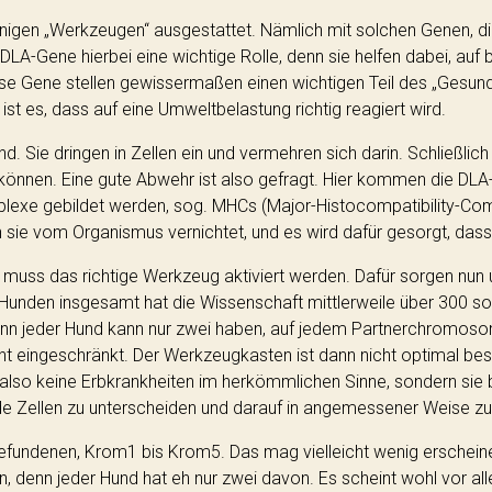
nigen „Werkzeugen“ ausgestattet. Nämlich mit solchen Genen, d
DLA-Gene hierbei eine wichtige Rolle, denn sie helfen dabei, 
se Gene stellen gewissermaßen einen wichtigen Teil des „Gesun
 ist es, dass auf eine Umweltbelastung richtig reagiert wird.
. Sie dringen in Zellen ein und vermehren sich darin. Schließlic
en können. Eine gute Abwehr ist also gefragt. Hier kommen die D
xe gebildet werden, sog. MHCs (Major-Histocompatibility-Comp
en sie vom Organismus vernichtet, und es wird dafür gesorgt, das
 muss das richtige Werkzeug aktiviert werden. Dafür sorgen nun
 Hunden insgesamt hat die Wissenschaft mittlerweile über 300 s
enn jeder Hund kann nur zwei haben, auf jedem Partnerchromoso
cht eingeschränkt. Der Werkzeugkasten ist dann nicht optimal 
also keine Erbkrankheiten im herkömmlichen Sinne, sondern sie
nde Zellen zu unterscheiden und darauf in angemessener Weise zu
fundenen, Krom1 bis Krom5. Das mag vielleicht wenig erscheinen
 denn jeder Hund hat eh nur zwei davon. Es scheint wohl vor al