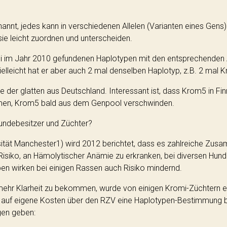
t, jedes kann in verschiedenen Allelen (Varianten eines Gens) a
sie leicht zuordnen und unterscheiden.
omi im Jahr 2010 gefundenen Haplotypen mit den entsprechenden Al
elleicht hat er aber auch 2 mal denselben Haplotyp, z.B. 2 mal 
 der glatten aus Deutschland. Interessant ist, dass Krom5 in Fi
men, Krom5 bald aus dem Genpool verschwinden.
undebesitzer und Züchter?
ersität Manchester1) wird 2012 berichtet, dass es zahlreiche 
Risiko, an Hämolytischer Anämie zu erkranken, bei diversen Hun
pen wirken bei einigen Rassen auch Risiko mindernd.
mehr Klarheit zu bekommen, wurde von einigen Kromi-Züchtern ei
n auf eigene Kosten über den RZV eine Haplotypen-Bestimmung b
gen geben: