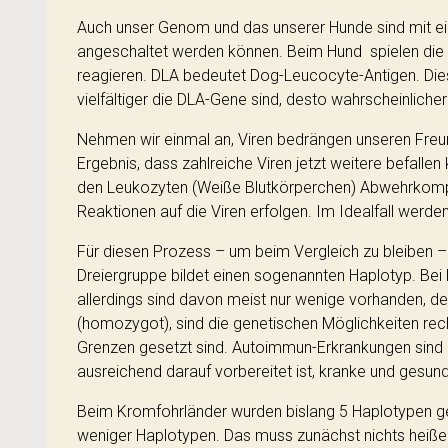
Auch unser Genom und das unserer Hunde sind mit ei
angeschaltet werden können. Beim Hund spielen die 
reagieren. DLA bedeutet Dog-Leucocyte-Antigen. Die
vielfältiger die DLA-Gene sind, desto wahrscheinlicher
Nehmen wir einmal an, Viren bedrängen unseren Freund
Ergebnis, dass zahlreiche Viren jetzt weitere befall
den Leukozyten (Weiße Blutkörperchen) Abwehrkomple
Reaktionen auf die Viren erfolgen. Im Idealfall werd
Für diesen Prozess – um beim Vergleich zu bleiben –
Dreiergruppe bildet einen sogenannten Haplotyp. Bei
allerdings sind davon meist nur wenige vorhanden, d
(homozygot), sind die genetischen Möglichkeiten re
Grenzen gesetzt sind. Autoimmun-Erkrankungen sind 
ausreichend darauf vorbereitet ist, kranke und gesu
Beim Kromfohrländer wurden bislang 5 Haplotypen ge
weniger Haplotypen. Das muss zunächst nichts heißen,